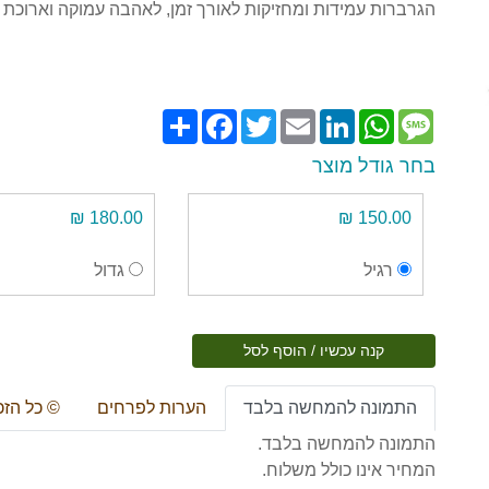
הגרברות עמידות ומחזיקות לאורך זמן, לאהבה עמוקה וארוכת י
Share
Facebook
Twitter
Email
LinkedIn
WhatsApp
Message
בחר גודל מוצר
180.00 ₪
150.00 ₪
רגיל
גדול
קנה עכשיו / הוסף לסל
התמונה להמחשה בלבד
הערות לפרחים
© כל הזכ
התמונה להמחשה בלבד.
המחיר אינו כולל משלוח.