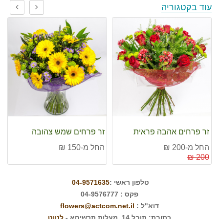
עוד בקטגוריה
זר פרחים אהבה פראית
זר פרחים שמש צהובה
החל מ-200 ₪
החל מ-150 ₪
200 ₪
טלפון ראשי :
04-9571635
פקס : 04-9576777
דוא"ל :
flowers@actcom.net.il
כתובת: תובל 14, מעלות תרשיחא -
לנווט