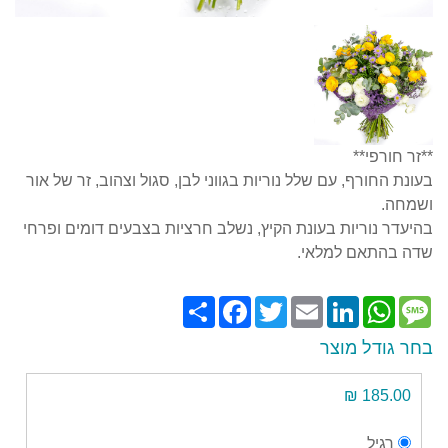
**זר חורפי**
בעונת החורף, עם שלל נוריות בגווני לבן, סגול וצהוב, זר של אור
ושמחה.
בהיעדר נוריות בעונת הקיץ, נשלב חרציות בצבעים דומים ופרחי
שדה בהתאם למלאי.
Share
Facebook
Twitter
Email
LinkedIn
WhatsApp
Message
בחר גודל מוצר
185.00 ₪
רגיל